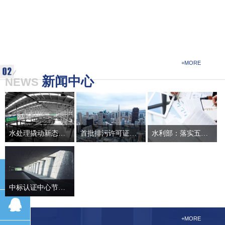
企业精神：敬业、创新、诚信、合作！
+MORE
新闻中心
NEWS
水处理撬动新态势 环保步入供给艳阳天（转载非原创）
首批排污许可证落户火电等企业（转载非原创）
水利部：落实五大发展理念 统筹解决好四大水问题（转载非原创）
面对日益严峻的环境问
具体到排污许可证中包
水利部政法司副司长王
题，从党的“十五大”报
含的具体内容，《规
治表示，落实五大发展
끅
告中开始提出加强环境
定》明确，包括排污企
理念，加快从传统水利
保护，到实现美丽中国
业、单位排污口的位置
向现代水利转变，调整
中标认证中心节能认证与美国环保署能源之星签署协调互认谅解备忘录（转载非原创）
的政策要求，环境治理
和数量、排放污染物种
和完善水利发展布局与
뀩
中标认证中心和美国环
已经融入社会发展的方
类、许可排放浓度以及
发展方式，统筹解决好
保署能源之星在北京正
+MORE
方面面。特别是“十二
排放量等都要在副本中
水短缺、水灾害、水生