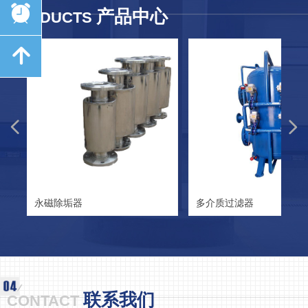
式签署协调互认谅解备
뀥
五”时期，环境治理投
载明。
态、水环境问题。
产品中心
PRODUCTS
忘录。这是美国环保署
入达到空前规模，行业
第一次与其他国家或地
经历了快速发展阶段。
녕
区签署的节能产品认证
经过几年的高速发展，
协调互认谅解备忘录，
环境治理正在呈现经历
表明了中国的节能产品
了从专项治理向综合治
认证工作，已经得到了
理的转变，行业开始进
国际同行的认可，也标
넳
넲
入新的发展状态。
志着双方的合作将进入
一个崭新的发展阶段。
永磁除垢器
多介质过滤器
联系我们
CONTACT