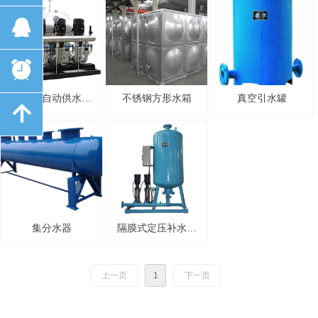
뀩
뀩
뀥
뀥
无负压自动供水机
不锈钢方形水箱
真空引水罐
녕
녕
组
集分水器
隔膜式定压补水脱
气装置
上一页
1
下一页