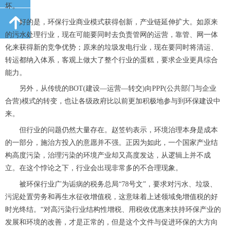
坏。
녕
녕
好的是，环保行业商业模式获得创新，产业链延伸扩大。如原来
的污水处理行业，现在可能要同时去负责管网的运营，靠管、网一体
化来获得新的竞争优势；原来的垃圾发电行业，现在要同时将清运、
转运都纳入体系，客观上做大了整个行业的蛋糕，要求企业更具综合
能力。
另外，从传统的
BOT(建设—运营—转交)向PPP(公共部门与企业
合营)模式的转变，也让各级政府比以前更加积极地参与到环保建设中
来。
但行业的问题仍然大量存在。赵笠钧表示，环境治理本身是成本
的一部分，施治方投入的意愿并不强。正因为如此，一个国家产业结
构高度污染，治理污染的环境产业却又高度发达，从逻辑上并不成
立。在这个悖论之下，行业会出现非常多的不合理现象。
被环保行业广为诟病的税务总局
“78号文”，要求对污水、垃圾、
污泥处置劳务和再生水征收增值税，这意味着上述领域免增值税的好
时光终结。“对高污染行业结构性增税、用税收优惠来扶持环保产业的
发展和环境的改善，才是正常的，但是这个文件与促进环保的大方向