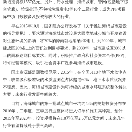
新增投资额1557亿元。另外，污水处理、海绵城市、管网(包括地下综
合管廊)、垃圾处理(不包括垃圾发电)等18个二级行业，成为PPP项目
库中项目数较多及投资额较大的行业。
早在
2015年10月，国务院办公厅发布了《关于推进海绵城市建设
的指导意见》，要求通过海绵城市建设最大限度地减少城市开发建设
对生态环境的影响，将70%的降雨就地消纳和利用。到2020年，城市
建成区20%以上的面积达到目标要求。到2030年，城市建成区80%以
上的面积达到目标要求。同时，积极推广政府和社会资本合作(PPP)、
特许经营等模式，吸引社会资本广泛参与海绵城市建设。
国土资源部监测数据显示，
2015年，在全国5118个地下水监测点
中，较差级和极差级的水质监测点占比超过60%，地下水水质状况并
不理想。因此，海绵城市建设作为可持续的城市水环境系统整体解决
方案，未来行业发展空间较大。
目前，海绵城市的第一批试点城市平均约
43%的规划投资分布在
2016年，二季度、三季度行业整体将进入订单和施工高峰期。预计
2015年至2020年，投资规模将在1.8万亿至2.5万亿元之间，未来几年，
行业有望持续处于景气高峰。