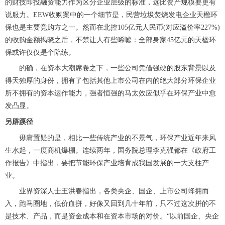
的财技即投融资能力作为区分企业层级的标准，远比资产规模要更有
说服力。
EEW收购案中的一个细节是，民营垃圾焚烧发电企业天楹环
保也是主要竞购方之一。然而在北控105亿元人民币(对应溢价率227%)
的收购金额揭晓之后，不禁让人有些唏嘘：全部身家45亿元的天楹环
保或许仅仅是个陪练。
的确，在资本大潮席卷之下，一些公司凭借强硬的股东背景以及
得天独厚的身份，拥有了包括其他上市公司在内的绝大部分环保企业
所不拥有的资本运作能力，强者恒强的马太效应似乎在环保产业中愈
发凸显。
另辟蹊径
毋庸置疑的是，相比一些传统产业的不景气，环保产业近年来风
生水起，一度商机爆棚。连续两年，国务院总理李克强都在《政府工
作报告》中指出，要把节能环保产业培育成我国发展的一大支柱产
业。
业界资深人士王洪春指出，各类央企、国企、上市公司蜂拥而
入，跑马圈地，低价血拼，好像又回到几十年前，只不过这次拼的不
是技术、产品，而是资金成本和在资本市场的对价。
“以前国企、央企