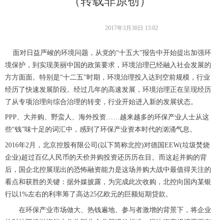
（转载非原创）
2017年3月30日
13:02
面对日益严峻的环境问题，从党的
“十五大”报告中开始提出加强环
境保护，到实现美丽中国的政策要求，环境治理已经融入社会发展的
方方面面。特别是“十二五”时期，环境治理投入达到空前规模，行业
经历了快速发展阶段。经过几年的高速发展，环境治理正在呈现经历
了从专项治理向综合治理的转变，行业开始进入新的发展状态。
PPP、大并购、野蛮人、海外投资……越来越多的环保产业人士从这
些“钱”味十足的词汇中，感到了环保产业资本时代的汹涌气息。
2016年2月，北京控股有限公司(以下简称北控)对德国EEW(垃圾焚烧
企业)超过百亿人民币的天价并购投资还历历在目。而这起并购的背
后，国企北控展现出的恐怖融资能力是这场并购大战中最值得关注的
看点和获胜的关键：据外媒披露，为完成此次收购，北控向国内某银
行以1%左右的利率筹了高达25亿欧元的巨额短期贷款。
在环保产业市场做大、热钱遍地、参与者激增的背景下，将企业