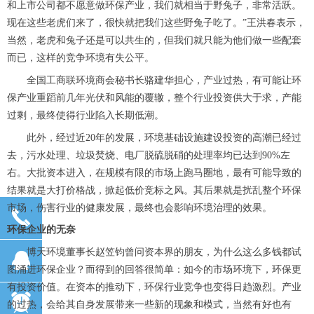
和上市公司都不愿意做环保产业，我们就相当于野兔子，非常活跃。
现在这些老虎们来了，很快就把我们这些野兔子吃了。”王洪春表示，
当然，老虎和兔子还是可以共生的，但我们就只能为他们做一些配套
而已，这样的竞争环境有失公平。
全国工商联环境商会秘书长骆建华担心，产业过热，有可能让环
保产业重蹈前几年光伏和风能的覆辙，整个行业投资供大于求，产能
过剩，最终使得行业陷入长期低潮。
此外，经过近
20年的发展，环境基础设施建设投资的高潮已经过
去，污水处理、垃圾焚烧、电厂脱硫脱硝的处理率均已达到90%左
右。大批资本进入，在规模有限的市场上跑马圈地，最有可能导致的
结果就是大打价格战，掀起低价竞标之风。其后果就是扰乱整个环保
市场，伤害行业的健康发展，最终也会影响环境治理的效果。
끅
끅
环保企业的无奈
博天环境董事长赵笠钧曾问资本界的朋友，为什么这么多钱都试
뀩
뀩
图涌进环保企业？而得到的回答很简单：如今的市场环境下，环保更
有投资价值。在资本的推动下，环保行业竞争也变得日趋激烈。产业
뀥
뀥
的过热，会给其自身发展带来一些新的现象和模式，当然有好也有